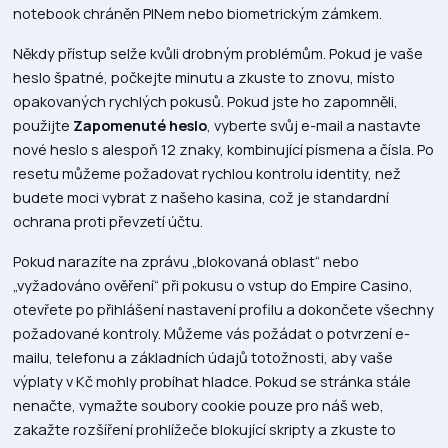
notebook chráněn PINem nebo biometrickým zámkem.
Někdy přístup selže kvůli drobným problémům. Pokud je vaše
heslo špatné, počkejte minutu a zkuste to znovu, místo
opakovaných rychlých pokusů. Pokud jste ho zapomněli,
použijte
Zapomenuté heslo
, vyberte svůj e-mail a nastavte
nové heslo s alespoň 12 znaky, kombinující písmena a čísla. Po
resetu můžeme požadovat rychlou kontrolu identity, než
budete moci vybrat z našeho kasina, což je standardní
ochrana proti převzetí účtu.
Pokud narazíte na zprávu „blokovaná oblast“ nebo
„vyžadováno ověření“ při pokusu o vstup do Empire Casino,
otevřete po přihlášení nastavení profilu a dokončete všechny
požadované kontroly. Můžeme vás požádat o potvrzení e-
mailu, telefonu a základních údajů totožnosti, aby vaše
výplaty v Kč mohly probíhat hladce. Pokud se stránka stále
nenačte, vymažte soubory cookie pouze pro náš web,
zakažte rozšíření prohlížeče blokující skripty a zkuste to