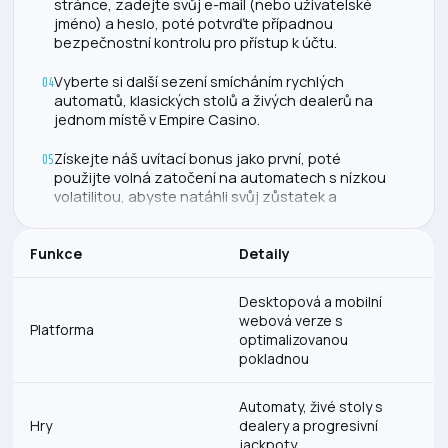
stránce, zadejte svůj e-mail (nebo uživatelské
jméno) a heslo, poté potvrďte případnou
bezpečnostní kontrolu pro přístup k účtu.
Vyberte si další sezení smícháním rychlých
04
automatů, klasických stolů a živých dealerů na
jednom místě v Empire Casino.
Získejte náš uvítací bonus jako první, poté
05
použijte volná zatočení na automatech s nízkou
volatilitou, abyste natáhli svůj zůstatek a
vybudovali stabilní základnu cashbacku.
Funkce
Detaily
Použijte promo kód pouze v okamžiku, kdy si v
06
Empire Casino nárokujete bonus, a vždy jej
zkopírujte přesně tak, jak je zobrazen, včetně
Desktopová a mobilní
všech písmen, číslic nebo pomlček.
webová verze s
Platforma
optimalizovanou
Nainstalujte Empire Casino do telefonu a
07
pokladnou
používejte mobilní stránky jako zálohu pro jakékoli
zařízení
Automaty, živé stoly s
Hry
dealery a progresivní
Staňte se VIP v Empire Casino: Exkluzivní odměny,
08
jackpoty
jasné kroky, skutečná hodnota