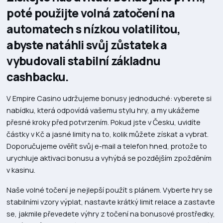
poté použijte volná zatočení na
automatech s nízkou volatilitou,
abyste natáhli svůj zůstatek a
vybudovali stabilní základnu
cashbacku.
V Empire Casino udržujeme bonusy jednoduché: vyberete si
nabídku, která odpovídá vašemu stylu hry, a my ukážeme
přesné kroky před potvrzením. Pokud jste v Česku, uvidíte
částky v Kč a jasné limity na to, kolik můžete získat a vybrat.
Doporučujeme ověřit svůj e-mail a telefon hned, protože to
urychluje aktivaci bonusu a vyhýbá se pozdějším zpožděním
v kasinu.
Naše volné točení je nejlepší použít s plánem. Vyberte hry se
stabilními vzory výplat, nastavte krátký limit relace a zastavte
se, jakmile převedete výhry z točení na bonusové prostředky,