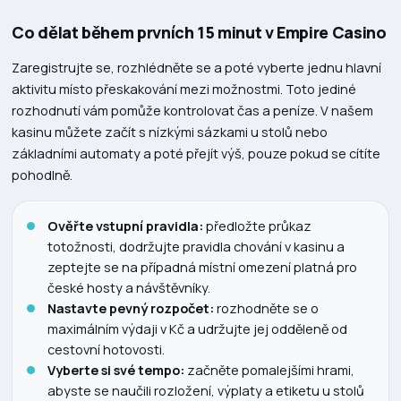
Co dělat během prvních 15 minut v Empire Casino
Zaregistrujte se, rozhlédněte se a poté vyberte jednu hlavní
aktivitu místo přeskakování mezi možnostmi. Toto jediné
rozhodnutí vám pomůže kontrolovat čas a peníze. V našem
kasinu můžete začít s nízkými sázkami u stolů nebo
základními automaty a poté přejít výš, pouze pokud se cítíte
pohodlně.
Ověřte vstupní pravidla:
předložte průkaz
totožnosti, dodržujte pravidla chování v kasinu a
zeptejte se na případná místní omezení platná pro
české hosty a návštěvníky.
Nastavte pevný rozpočet:
rozhodněte se o
maximálním výdaji v Kč a udržujte jej odděleně od
cestovní hotovosti.
Vyberte si své tempo:
začněte pomalejšími hrami,
abyste se naučili rozložení, výplaty a etiketu u stolů