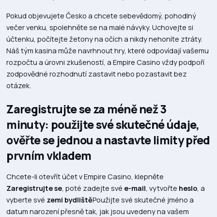
Pokud objevujete Česko a chcete sebevědomý, pohodlný
večer venku, spolehněte se na malé návyky. Uchovejte si
účtenku, počítejte žetony na očích a nikdy nehoníte ztráty.
Náš tým kasina může navrhnout hry, které odpovídají vašemu
rozpočtu a úrovni zkušeností, a Empire Casino vždy podpoří
zodpovědné rozhodnutí zastavit nebo pozastavit bez
otázek.
Zaregistrujte se za méně než 3
minuty: použijte své skutečné údaje,
ověřte se jednou a nastavte limity před
prvním vkladem
Chcete-li otevřít účet v Empire Casino, klepněte
Zaregistrujte se
, poté zadejte své
e-mail
, vytvořte
heslo
, a
vyberte své
zemi bydliště
Použijte své skutečné jméno a
datum narození přesně tak, jak jsou uvedeny na vašem