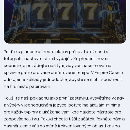
Přijďte s plánem: přineste platný průkaz totožnosti s
fotografií, nastavte si limit výdajů v Kč předtím, než si
sednete, a požádejte náš tým, aby vás nasměroval na
správné patro pro vaše preferované tempo. V Empire Casino
udržujeme základy jednoduché, abyste se mohli soustředit
na hru místo papírování.
Použijte naši pokladnu jako první zastávku. Vysvětlíme vklady
a výběry v jednoduchém jazyce, potvrdíme aktuální minima
pro každý typ hry a ukážeme vám, kde najdete nástroje pro
zodpovědnou hru. Pokud chcete tišší začátek, řekněte nám a
nasměrujeme vás do méně frekventovaných oblastí kasina.