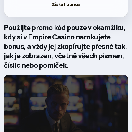
Získat bonus
Použijte promo kód pouze v okamžiku,
kdy si v Empire Casino nárokujete
bonus, a vždy jej zkopírujte přesně tak,
jak je zobrazen, včetně všech písmen,
číslic nebo pomlček.