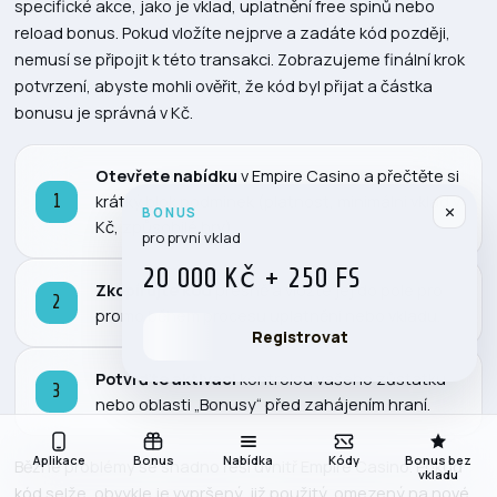
specifické akce, jako je vklad, uplatnění free spinů nebo
reload bonus. Pokud vložíte nejprve a zadáte kód později,
nemusí se připojit k této transakci. Zobrazujeme finální krok
potvrzení, abyste mohli ověřit, že kód byl přijat a částka
bonusu je správná v Kč.
Otevřete nabídku
v Empire Casino a přečtěte si
krátký blok podmínek (platnost, minimální vklad v
BONUS
Kč, způsobilé hry).
pro první vklad
20 000 Kč + 250 FS
Zkopírujte kód
přesně a vložte jej do pole pro
promo během procesu uplatnění nebo vkladu.
Registrovat
Potvrďte aktivaci
kontrolou vašeho zůstatku
nebo oblasti „Bonusy“ před zahájením hraní.
Aplikace
Bonus
Nabídka
Kódy
Bonus bez
Běžné problémy se snadno řeší uvnitř Empire Casino. Pokud
vkladu
kód selže, obvykle je vypršený, již použitý, omezený na nové