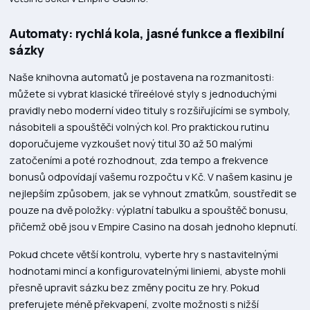
Automaty: rychlá kola, jasné funkce a flexibilní
sázky
Naše knihovna automatů je postavena na rozmanitosti:
můžete si vybrat klasické tříreélové styly s jednoduchými
pravidly nebo moderní video tituly s rozšiřujícími se symboly,
násobiteli a spouštěči volných kol. Pro praktickou rutinu
doporučujeme vyzkoušet nový titul 30 až 50 malými
zatočeními a poté rozhodnout, zda tempo a frekvence
bonusů odpovídají vašemu rozpočtu v Kč. V našem kasinu je
nejlepším způsobem, jak se vyhnout zmatkům, soustředit se
pouze na dvě položky: výplatní tabulku a spouštěč bonusu,
přičemž obě jsou v Empire Casino na dosah jednoho klepnutí.
Pokud chcete větší kontrolu, vyberte hry s nastavitelnými
hodnotami mincí a konfigurovatelnými liniemi, abyste mohli
přesně upravit sázku bez změny pocitu ze hry. Pokud
preferujete méně překvapení, zvolte možnosti s nižší