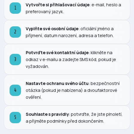
Vytvořte si přihlašovací údaje
: e-mail, heslo a
preferovaný jazyk.
Vyplňte své osobní údaje
: oficiální jméno a
příjmení, datum narození, adresa a telefon.
Potvrďte své kontaktní údaje
: klikněte na
odkaz v e-mailu a zadejte SMS kód, pokud je
vyžadován.
Nastavte ochranu svého účtu
: bezpečnostní
otázka (pokud je nabízena) a dvoufaktorové
ověření.
Souhlaste s pravidly
: potvrďte, že jste plnoletí,
a přijměte podmínky před dokončením.