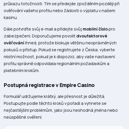
průkazu totožnosti. Tím se předejde zpožděním později při
ověřování vašeho profilu nebo žádosti o výplatu v našem
kasinu.
Dále potvrďte svůj e-mail a přidejte svůj
mobilní číslo
pro
zabezpečení. Doporučujeme povolit
dvoufaktorové
ověřování
ihned, protože blokuje většinu neoprávněných
pokusů o přístup. Pokud se registrujete z Česka, vyberte
místní možnost, pokud je k dispozici, aby vaše nastavení
profilu správně odpovídala regionálním požadavkům a
platebním krokům.
Postupná registrace v Empire Casino
Formulář udržujeme krátký, ale přesnost je důležitá.
Postupujte podle těchto kroků v pořadí a vyhnete se
nejčastějším problémům, jako jsou neshodná jména nebo
neúspěšné ověření.