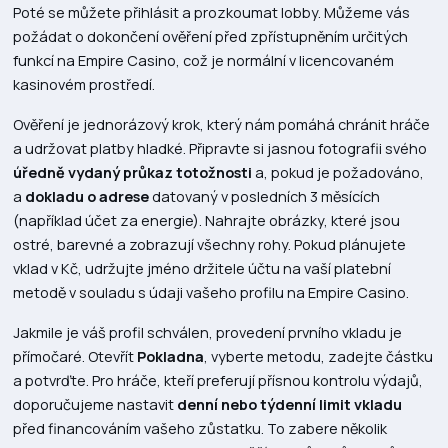
Poté se můžete přihlásit a prozkoumat lobby. Můžeme vás
požádat o dokončení ověření před zpřístupněním určitých
funkcí na Empire Casino, což je normální v licencovaném
kasinovém prostředí.
Ověření je jednorázový krok, který nám pomáhá chránit hráče
a udržovat platby hladké. Připravte si jasnou fotografii svého
úředně vydaný průkaz totožnosti
a, pokud je požadováno,
a
dokladu o adrese
datovaný v posledních 3 měsících
(například účet za energie). Nahrajte obrázky, které jsou
ostré, barevné a zobrazují všechny rohy. Pokud plánujete
vklad v Kč, udržujte jméno držitele účtu na vaší platební
metodě v souladu s údaji vašeho profilu na Empire Casino.
Jakmile je váš profil schválen, provedení prvního vkladu je
přímočaré. Otevřít
Pokladna
, vyberte metodu, zadejte částku
a potvrďte. Pro hráče, kteří preferují přísnou kontrolu výdajů,
doporučujeme nastavit
denní nebo týdenní limit vkladu
před financováním vašeho zůstatku. To zabere několik