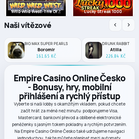
Wild Wild West: The Great Train Heist
Lucky Streak 1000
Naši vítězové
BIG MAX SUPER PEARLS
DRUNK RABBIT
Boromir
Atilla
161.65 Kč
226.84 Kč
Empire Casino Online Česko
- Bonusy, hry, mobilní
přihlášení a rychlý přístup
Vyberte si naši lobby s okamžitým vkladem, pokud chcete
začít hrát za méně než minutu: podporujeme Visa,
Mastercard, bankovní převod a oblíbené elektronické
peněženky s jasným tokem pokladny a rychlým potvrzením.
Na Empire Casino Online Česko také udržujeme navigaci
jednoduchou, takže můžete přepínat mezi automaty,