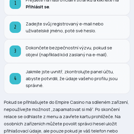
Přihlásit se
.
Zadejte svůj registrovaný e-mail nebo
uživatelské jméno, poté své heslo.
Dokončete bezpečnostní výzvu, pokud se
objeví (například kód zaslaný na e-mail).
Jakmile jste uvnitř, zkontrolujte panel účtu,
abyste potvrdili, že údaje vašeho profilu jsou
správné.
Pokud se přihlašujete do Empire Casino na sdíleném zařízení,
nepoužívejte možnost „zapamatovat si mě“. Po skončení
relace se odhlaste z menu a zavřete kartu prohlížeče. Na
osobních zařízeních můžete povolit správci hesel uložit
přihlašovací údaje, ale pouze pokud je váš telefon nebo