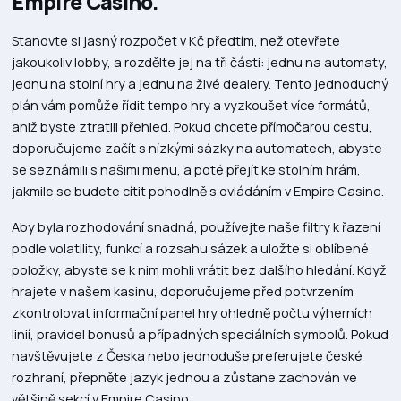
Empire Casino.
Stanovte si jasný rozpočet v Kč předtím, než otevřete
jakoukoliv lobby, a rozdělte jej na tři části: jednu na automaty,
jednu na stolní hry a jednu na živé dealery. Tento jednoduchý
plán vám pomůže řídit tempo hry a vyzkoušet více formátů,
aniž byste ztratili přehled. Pokud chcete přímočarou cestu,
doporučujeme začít s nízkými sázky na automatech, abyste
se seznámili s našimi menu, a poté přejít ke stolním hrám,
jakmile se budete cítit pohodlně s ovládáním v Empire Casino.
Aby byla rozhodování snadná, používejte naše filtry k řazení
podle volatility, funkcí a rozsahu sázek a uložte si oblíbené
položky, abyste se k nim mohli vrátit bez dalšího hledání. Když
hrajete v našem kasinu, doporučujeme před potvrzením
zkontrolovat informační panel hry ohledně počtu výherních
linií, pravidel bonusů a případných speciálních symbolů. Pokud
navštěvujete z Česka nebo jednoduše preferujete české
rozhraní, přepněte jazyk jednou a zůstane zachován ve
většině sekcí v Empire Casino.