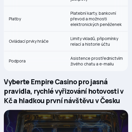
Použijte naše vestavěné kontroly bezpečnosti
09
Platební karty, bankovní
plateb a ovládací prvky účtu před vložením
Platby
převod a možnosti
jakýchkoli Kč a ponechte je zapnuté pro každou
elektronických peněženek
relaci.
Limity vkladů, připomínky
Nastavte jasné limity před hraním a zastavte se
10
Ovládací prvky hráče
relací a historie účtu
ve chvíli, kdy jich dosáhnete
Vyberte si alternativu licencovaného místa a
11
Asistence prostřednictvím
Podpora
považujte Empire Casino pouze za značkový
živého chatu a e-mailu
signál, nikoli za destinaci: ověřte státní schválení
provozovatele, potvrďte věková pravidla a
nastavte pevný limit relace před hraním.
Vyberte Empire Casino pro jasná
pravidla, rychlé vyřizování hotovosti v
Často kladené otázky
12
Kč a hladkou první návštěvu v Česku